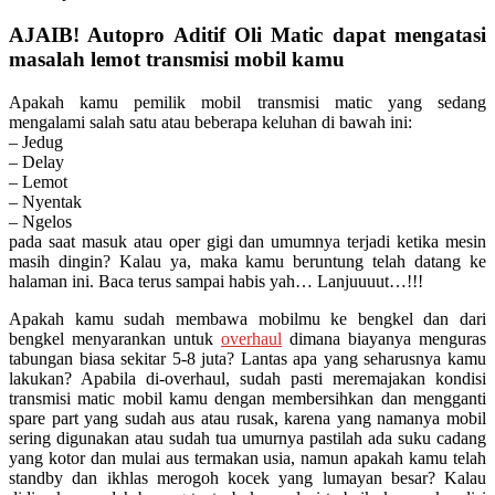
AJAIB! Autopro Aditif Oli Matic dapat mengatasi
masalah lemot transmisi mobil kamu
Apakah kamu pemilik mobil transmisi matic yang sedang
mengalami salah satu atau beberapa keluhan di bawah ini:
– Jedug
– Delay
– Lemot
– Nyentak
– Ngelos
pada saat masuk atau oper gigi dan umumnya terjadi ketika mesin
masih dingin? Kalau ya, maka kamu beruntung telah datang ke
halaman ini. Baca terus sampai habis yah… Lanjuuuut…!!!
Apakah kamu sudah membawa mobilmu ke bengkel dan dari
bengkel menyarankan untuk
overhaul
dimana biayanya menguras
tabungan biasa sekitar 5-8 juta? Lantas apa yang seharusnya kamu
lakukan? Apabila di-overhaul, sudah pasti meremajakan kondisi
transmisi matic mobil kamu dengan membersihkan dan mengganti
spare part yang sudah aus atau rusak, karena yang namanya mobil
sering digunakan atau sudah tua umurnya pastilah ada suku cadang
yang kotor dan mulai aus termakan usia, namun apakah kamu telah
standby dan ikhlas merogoh kocek yang lumayan besar? Kalau