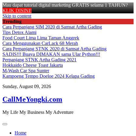
Mau dapat tutorial digital marketing GRATIS selama 1 TAHUN?
KLIK DISINI!
Skip to content
Trending
Cara Perpanjang SIM 2020 di Samsat Artha Gading
Tips Detox Alami
Food Court Lima Lima Taman Anggrek
Cara Menggunakan CarLack 68 Merah
Cara Perpanjang STNK 2020 di Samsat Artha Gading
SADIS!!! Buaya DIMAKAN sama Ular Python!!!
Perpanjang STNK Artha Gading 2021
Hokkaido Cheese Toast Jakarta
M-Wash Car Spa Sunter
Kampoeng Tempo Doeloe 2024 Kelapa Gading
Sunday, August 09, 2026
CallMeYongki.com
My Life My Business My Adventure
Home