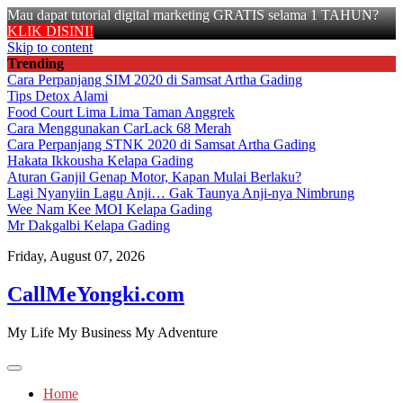
Mau dapat tutorial digital marketing GRATIS selama 1 TAHUN?
KLIK DISINI!
Skip to content
Trending
Cara Perpanjang SIM 2020 di Samsat Artha Gading
Tips Detox Alami
Food Court Lima Lima Taman Anggrek
Cara Menggunakan CarLack 68 Merah
Cara Perpanjang STNK 2020 di Samsat Artha Gading
Hakata Ikkousha Kelapa Gading
Aturan Ganjil Genap Motor, Kapan Mulai Berlaku?
Lagi Nyanyiin Lagu Anji… Gak Taunya Anji-nya Nimbrung
Wee Nam Kee MOI Kelapa Gading
Mr Dakgalbi Kelapa Gading
Friday, August 07, 2026
CallMeYongki.com
My Life My Business My Adventure
Home