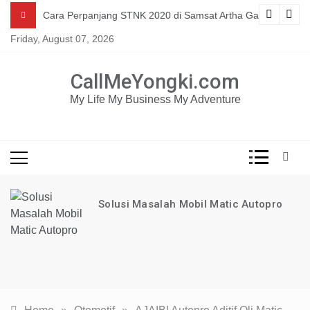
Skip
Mau dapat tutorial digital marketing GRATIS selama 1
ng
Cara Perpanjang STNK 2020 di Samsat Artha Gading
TAHUN?
to
Friday, August 07, 2026
content
KLIK DISINI!
CallMeYongki.com
My Life My Business My Adventure
Solusi Masalah Mobil Matic Autopro