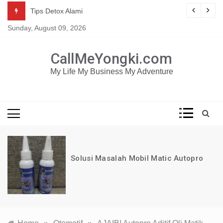
Skip
Mau dapat tutorial digital marketing GRATIS selama 1
g
Tips Detox Alami
TAHUN?
to
Sunday, August 09, 2026
content
KLIK DISINI!
CallMeYongki.com
My Life My Business My Adventure
Solusi Masalah Mobil Matic Autopro