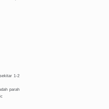
sekitar 1-2
sudah parah
ic