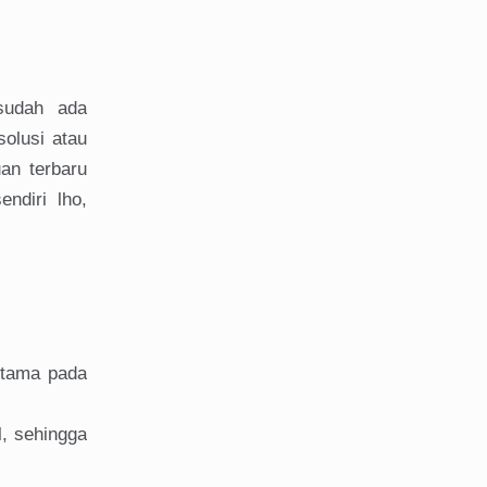
sudah ada
olusi atau
an terbaru
ndiri lho,
utama pada
l, sehingga