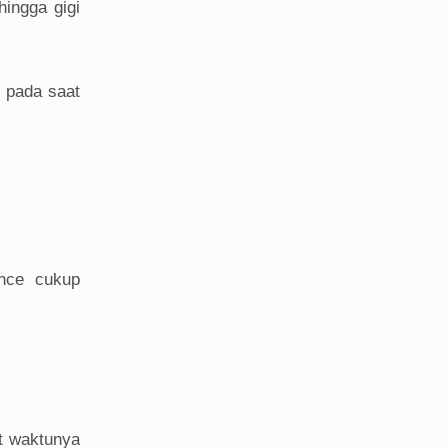
ingga gigi
 pada saat
ance cukup
t waktunya