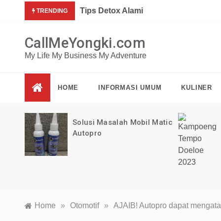
Skip
Mau dap
Tips Detox Alami
TRENDING
to
content
CallMeYongki.com
My Life My Business My Adventure
HOME
INFORMASI UMUM
KULINER
loe
Solusi Masalah Mobil Matic
Autopro
Home
»
Otomotif
»
AJAIB! Autopro dapat mengata