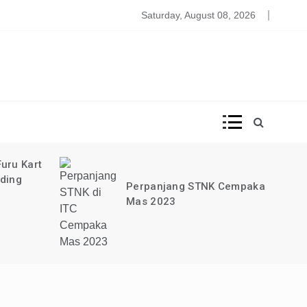
DISINI!
ood Court Lima Lima Taman Anggrek
Saturday, August 08, 2026
uru Kart
ading
Perpanjang STNK Cempaka
Mas 2023