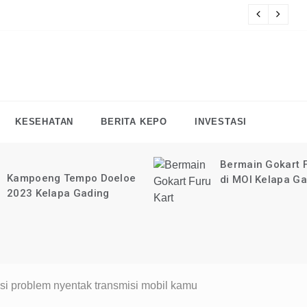
at tutorial digital marketing GRATIS selama 1 TAHUN?
KLIK 
F
KESEHATAN
BERITA KEPO
INVESTASI
Bermain Gokart F
Kampoeng Tempo Doeloe
di MOI Kelapa G
2023 Kelapa Gading
si problem nyentak transmisi mobil kamu