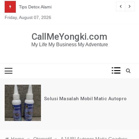
Skip
Mau dapat tutorial digital marketing GRATIS selama 1
g
Tips Detox Alami
TAHUN?
to
Friday, August 07, 2026
content
KLIK DISINI!
CallMeYongki.com
My Life My Business My Adventure
Solusi Masalah Mobil Matic Autopro