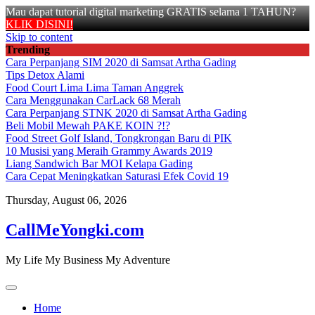
Mau dapat tutorial digital marketing GRATIS selama 1 TAHUN?
KLIK DISINI!
Skip to content
Trending
Cara Perpanjang SIM 2020 di Samsat Artha Gading
Tips Detox Alami
Food Court Lima Lima Taman Anggrek
Cara Menggunakan CarLack 68 Merah
Cara Perpanjang STNK 2020 di Samsat Artha Gading
Beli Mobil Mewah PAKE KOIN ?!?
Food Street Golf Island, Tongkrongan Baru di PIK
10 Musisi yang Meraih Grammy Awards 2019
Liang Sandwich Bar MOI Kelapa Gading
Cara Cepat Meningkatkan Saturasi Efek Covid 19
Thursday, August 06, 2026
CallMeYongki.com
My Life My Business My Adventure
Home