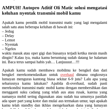
AMPUH! Autopro Aditif Oli Matic solusi mengatasi
keluhan nyentak transmisi mobil kamu
Apakah kamu pemilik mobil transmisi matic yang lagi mengalami
salah satu atau beberapa keluhan di bawah ini:
– Jedug
– Delay
– Lemot
– Nyentak
– Ngelos
waktu masuk atau oper gigi dan biasanya terjadi ketika mesin masih
dingin? Kalau iya, maka kamu beruntung sudah datang ke halaman
ini. Baca terus sampai habis yah… Lanjuuuut…!!!
Apakah kamu sudah membawa mobilmu ke bengkel dan dari
bengkel merekomendasikan untuk
overhaul
dimana ongkosnya
lumayan menguras kantong biasa sekitar 6-9 juta? Lalu apa yang
seharusnya kamu lakukan? Apabila di-overhaul, sudah pasti
merekondisi transmisi matic mobil kamu dengan membersihkan dan
mengganti suku cadang yang telah aus atau rusak, karena yang
namanya mobil sering digunakan atau sudah tua umurnya pastilah
ada spare part yang kotor dan mulai aus termakan umur, tapi apakah
kamu telah standby dan ikhlas mengeluarkan dana yang lumayan