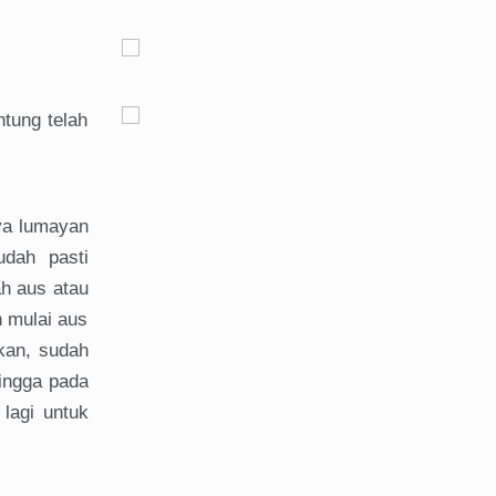
tung telah
a lumayan
udah pasti
h aus atau
n mulai aus
kan, sudah
ingga pada
lagi untuk