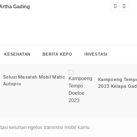
at tutorial digital marketing GRATIS selama 1 TAHUN?
KLIK 
t Artha Gading
Ti
KESEHATAN
BERITA KEPO
INVESTASI
Bermain Gokart F
Kampoeng Tempo Doeloe
di MOI Kelapa G
2023 Kelapa Gading
si keluhan ngelos transmisi mobil kamu