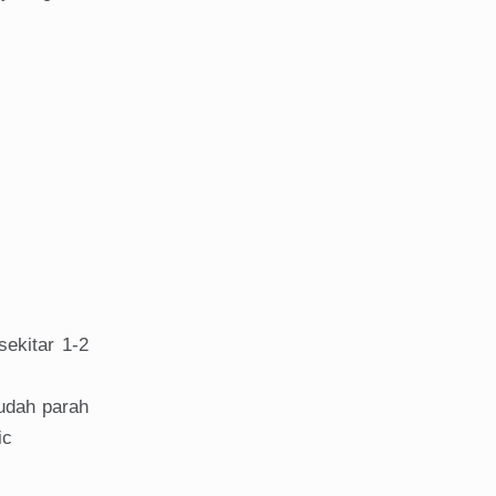
sekitar 1-2
sudah parah
ic