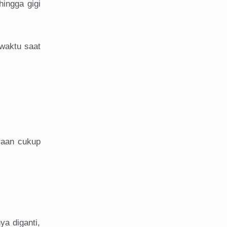
ingga gigi
waktu saat
raan cukup
ya diganti,