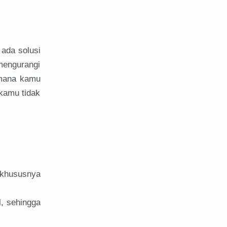
ada solusi
mengurangi
imana kamu
kamu tidak
 khususnya
l, sehingga