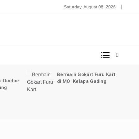
DISINI!
ps Detox Alami
Saturday, August 08, 2026
uru Kart
ading
Perpanjang STNK Cempaka
Mas 2023