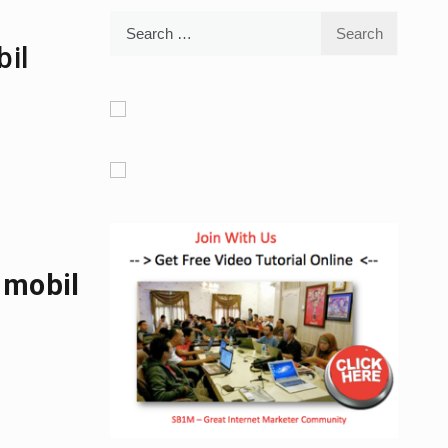
Search
for:
il
 mobil