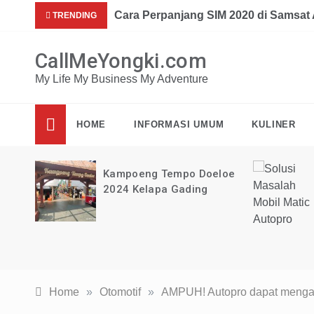
Skip
Mau dap
Cara Perpanjang STNK 2020 di Samsa
TRENDING
to
content
CallMeYongki.com
My Life My Business My Adventure
HOME
INFORMASI UMUM
KULINER
loe
Solusi Masalah Mobil Matic
Autopro
Home
»
Otomotif
»
AMPUH! Autopro dapat mengata