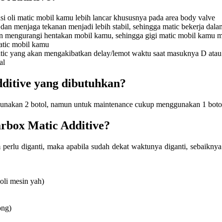
si oli matic mobil kamu lebih lancar khususnya pada area body valve
dan menjaga tekanan menjadi lebih stabil, sehingga matic bekerja dal
n mengurangi hentakan mobil kamu, sehingga gigi matic mobil kamu me
matic mobil kamu
tic yang akan mengakibatkan delay/lemot waktu saat masuknya D atau 
al
ditive yang dibutuhkan?
gunakan 2 botol, namun untuk maintenance cukup menggunakan 1 botol s
arbox Matic Additive?
erlu diganti, maka apabila sudah dekat waktunya diganti, sebaiknya i
 oli mesin yah)
ong)