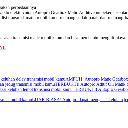
asakan perbedaannya
aktu efektif cairan Autopro Gearbox Matic Additive ini bekerja sekitar 
ondisi transmisi matic mobil kamu memang sudah parah dan memang haru
asalah transmisi matic mobil kamu dan bisa membantu mengirit biaya.
NI!
AMPUH! Autopro Matic Gearbox Ad
TERBUKTI! Autopro Aditif Oli Matik bi
TERBUKTI! Autopro Gearbox Ma
LUAR BIASA! Autopro dapat mengatasi keluhan jed