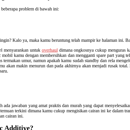
 beberapa problem di bawah ini:
 dingin? Kalo ya, maka kamu beruntung telah mampir ke halaman ini. 
el menyarankan untuk
overhaul
dimana ongkosnya cukup menguras kan
tic mobil kamu dengan membersihkan dan mengganti spare part yang tel
aus termakan umur, namun apakah kamu sudah standby dan rela mengelu
 kamu akan makin menurun dan pada akhirnya akan menjadi rusak total
baru.
a jawaban yang amat praktis dan murah yang dapat menyelesaikan a
emuan terkini dimana kamu cukup mengisikan cairan ini ke dalam tran
n cairan ini.
c Additive?