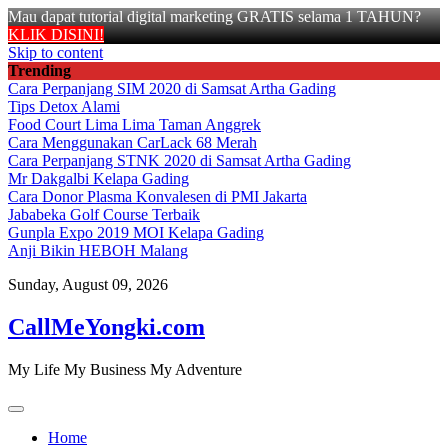
Mau dapat tutorial digital marketing GRATIS selama 1 TAHUN?
KLIK DISINI!
Skip to content
Trending
Cara Perpanjang SIM 2020 di Samsat Artha Gading
Tips Detox Alami
Food Court Lima Lima Taman Anggrek
Cara Menggunakan CarLack 68 Merah
Cara Perpanjang STNK 2020 di Samsat Artha Gading
Mr Dakgalbi Kelapa Gading
Cara Donor Plasma Konvalesen di PMI Jakarta
Jababeka Golf Course Terbaik
Gunpla Expo 2019 MOI Kelapa Gading
Anji Bikin HEBOH Malang
Sunday, August 09, 2026
CallMeYongki.com
My Life My Business My Adventure
Home