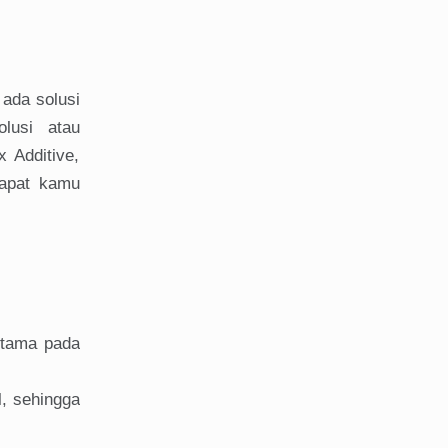
ada solusi
lusi atau
 Additive,
dapat kamu
utama pada
l, sehingga