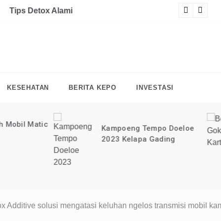
at tutorial digital marketing GRATIS selama 1 TAHUN?
KLIK 
F
KESEHATAN
BERITA KEPO
INVESTASI
Bermain Gokart F
Kampoeng Tempo Doeloe
di MOI Kelapa G
2023 Kelapa Gading
 Additive solusi mengatasi keluhan ngelos transmisi mobil ka