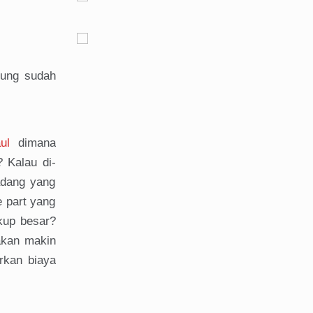
tung sudah
ul
dimana
 Kalau di-
adang yang
 part yang
kup besar?
akan makin
rkan biaya