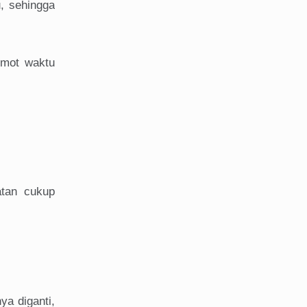
, sehingga
emot waktu
atan cukup
ya diganti,