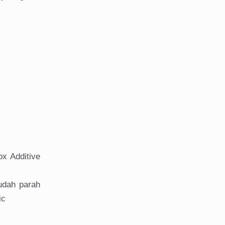
ox Additive
sudah parah
ic