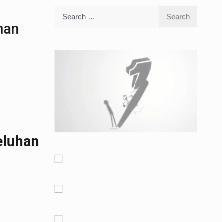
Search
for:
han
eluhan