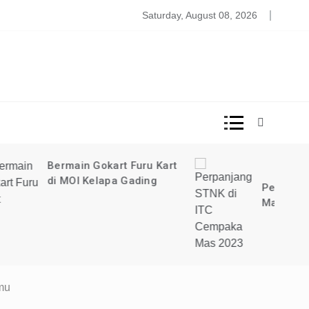
DISINI!
ood Court Lima Lima Taman Anggrek
Saturday, August 08, 2026
uru Kart
ading
Perpanjang STNK Cempaka
Mas 2023
mu