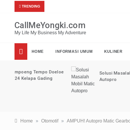
Skip
Mau dap
Tips Detox Alami
TRENDING
to
content
CallMeYongki.com
My Life My Business My Adventure
HOME
INFORMASI UMUM
KULINER
loe
Solusi Masalah Mobil Matic
Autopro
Home
»
Otomotif
»
AMPUH! Autopro Matic Gearbox