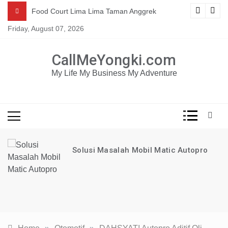
Skip
Mau dapat tutorial digital marketing GRATIS selama 1
ng
Food Court Lima Lima Taman Anggrek
TAHUN?
to
Friday, August 07, 2026
content
KLIK DISINI!
CallMeYongki.com
My Life My Business My Adventure
Solusi Masalah Mobil Matic Autopro