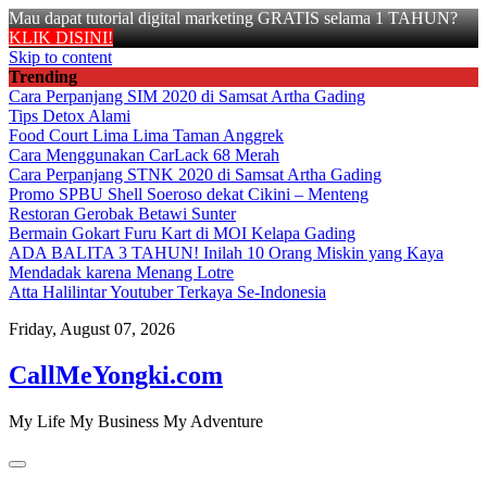
Mau dapat tutorial digital marketing GRATIS selama 1 TAHUN?
KLIK DISINI!
Skip to content
Trending
Cara Perpanjang SIM 2020 di Samsat Artha Gading
Tips Detox Alami
Food Court Lima Lima Taman Anggrek
Cara Menggunakan CarLack 68 Merah
Cara Perpanjang STNK 2020 di Samsat Artha Gading
Promo SPBU Shell Soeroso dekat Cikini – Menteng
Restoran Gerobak Betawi Sunter
Bermain Gokart Furu Kart di MOI Kelapa Gading
ADA BALITA 3 TAHUN! Inilah 10 Orang Miskin yang Kaya
Mendadak karena Menang Lotre
Atta Halilintar Youtuber Terkaya Se-Indonesia
Friday, August 07, 2026
CallMeYongki.com
My Life My Business My Adventure