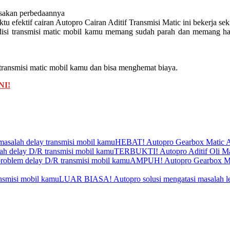
asakan perbedaannya
tu efektif cairan Autopro Cairan Aditif Transmisi Matic ini bekerja seki
disi transmisi matic mobil kamu memang sudah parah dan memang haru
 transmisi matic mobil kamu dan bisa menghemat biaya.
NI!
HEBAT! Autopro Gearbox Matic Add
TERBUKTI! Autopro Aditif Oli Mat
AMPUH! Autopro Gearbox Matic
LUAR BIASA! Autopro solusi mengatasi masalah le