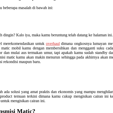
u beberapa masalah di bawah ini:
ih dingin? Kalo iya, maka kamu beruntung telah datang ke halaman in
el merekomendasikan untuk
overhaul
dimana ongkosnya lumayan mengu
isi matic mobil kamu dengan membersihkan dan mengganti suku cad
tor dan mulai aus termakan umur, tapi apakah kamu sudah standby d
ansmisi matic kamu akan makin menurun sehingga pada akhirnya akan me
isi rekondisi maupun baru.
da solusi yang amat praktis dan ekonomis yang mampu menghilangkan
product temuan terkini dimana kamu cukup mengisikan cairan ini ke
untuk mengisikan cairan ini.
ansmisi Matic?