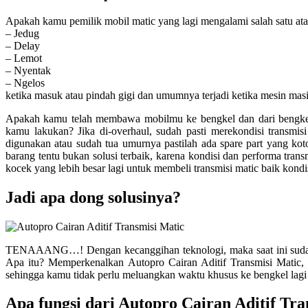
Apakah kamu pemilik mobil matic yang lagi mengalami salah satu ata
– Jedug
– Delay
– Lemot
– Nyentak
– Ngelos
ketika masuk atau pindah gigi dan umumnya terjadi ketika mesin mas
Apakah kamu telah membawa mobilmu ke bengkel dan dari bengk
kamu lakukan? Jika di-overhaul, sudah pasti merekondisi transm
digunakan atau sudah tua umurnya pastilah ada spare part yang ko
barang tentu bukan solusi terbaik, karena kondisi dan performa tr
kocek yang lebih besar lagi untuk membeli transmisi matic baik kond
Jadi apa dong solusinya?
TENAAANG…! Dengan kecanggihan teknologi, maka saat ini sudah a
Apa itu? Memperkenalkan Autopro Cairan Aditif Transmisi Matic, 
sehingga kamu tidak perlu meluangkan waktu khusus ke bengkel lagi 
Apa fungsi dari Autopro Cairan Aditif Tr