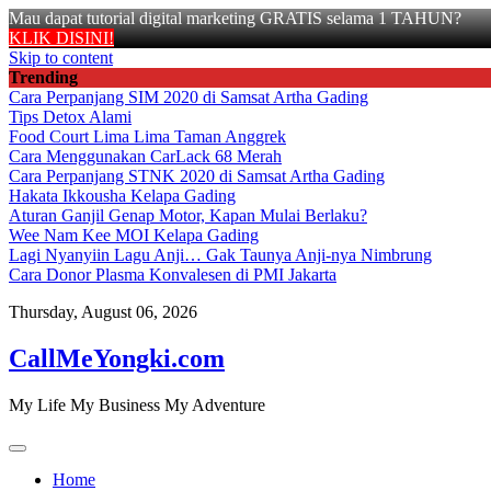
Mau dapat tutorial digital marketing GRATIS selama 1 TAHUN?
KLIK DISINI!
Skip to content
Trending
Cara Perpanjang SIM 2020 di Samsat Artha Gading
Tips Detox Alami
Food Court Lima Lima Taman Anggrek
Cara Menggunakan CarLack 68 Merah
Cara Perpanjang STNK 2020 di Samsat Artha Gading
Hakata Ikkousha Kelapa Gading
Aturan Ganjil Genap Motor, Kapan Mulai Berlaku?
Wee Nam Kee MOI Kelapa Gading
Lagi Nyanyiin Lagu Anji… Gak Taunya Anji-nya Nimbrung
Cara Donor Plasma Konvalesen di PMI Jakarta
Thursday, August 06, 2026
CallMeYongki.com
My Life My Business My Adventure
Home