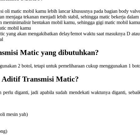
si oli matic mobil kamu lebih lancar khususnya pada bagian body valv
an menjaga tekanan menjadi lebih stabil, sehingga matic bekerja dalam
n meminimalisir hentakan mobil kamu, sehingga gigi matic mobil kamu
matic mobil kamu
tic yang akan mengakibatkan delay/lemot waktu saat masuknya D atau
al
nsmisi Matic yang dibutuhkan?
unakan 2 botol, tetapi untuk pemeliharaan cukup menggunakan 1 botol 
Aditif Transmisi Matic?
erlu diganti, jadi apabila sudah mendekati waktunya diganti, sebaikn
 oli mesin yah)
ong)