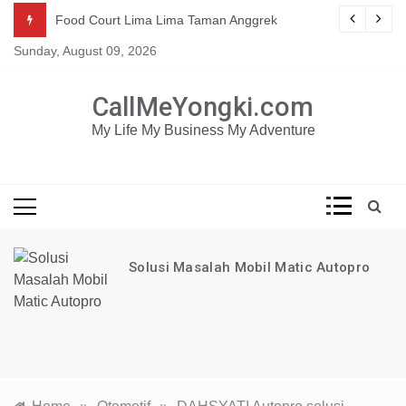
Skip
Mau dapat tutorial digital marketing GRATIS selama 1
g
Food Court Lima Lima Taman Anggrek
TAHUN?
to
Sunday, August 09, 2026
content
KLIK DISINI!
CallMeYongki.com
My Life My Business My Adventure
Solusi Masalah Mobil Matic Autopro