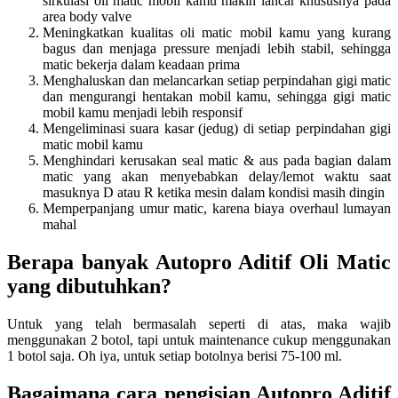
sirkulasi oli matic mobil kamu makin lancar khususnya pada
area body valve
Meningkatkan kualitas oli matic mobil kamu yang kurang
bagus dan menjaga pressure menjadi lebih stabil, sehingga
matic bekerja dalam keadaan prima
Menghaluskan dan melancarkan setiap perpindahan gigi matic
dan mengurangi hentakan mobil kamu, sehingga gigi matic
mobil kamu menjadi lebih responsif
Mengeliminasi suara kasar (jedug) di setiap perpindahan gigi
matic mobil kamu
Menghindari kerusakan seal matic & aus pada bagian dalam
matic yang akan menyebabkan delay/lemot waktu saat
masuknya D atau R ketika mesin dalam kondisi masih dingin
Memperpanjang umur matic, karena biaya overhaul lumayan
mahal
Berapa banyak Autopro Aditif Oli Matic
yang dibutuhkan?
Untuk yang telah bermasalah seperti di atas, maka wajib
menggunakan 2 botol, tapi untuk maintenance cukup menggunakan
1 botol saja. Oh iya, untuk setiap botolnya berisi 75-100 ml.
Bagaimana cara pengisian Autopro Aditif