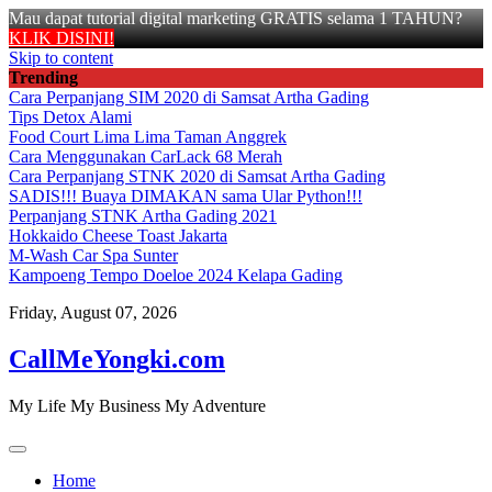
Mau dapat tutorial digital marketing GRATIS selama 1 TAHUN?
KLIK DISINI!
Skip to content
Trending
Cara Perpanjang SIM 2020 di Samsat Artha Gading
Tips Detox Alami
Food Court Lima Lima Taman Anggrek
Cara Menggunakan CarLack 68 Merah
Cara Perpanjang STNK 2020 di Samsat Artha Gading
SADIS!!! Buaya DIMAKAN sama Ular Python!!!
Perpanjang STNK Artha Gading 2021
Hokkaido Cheese Toast Jakarta
M-Wash Car Spa Sunter
Kampoeng Tempo Doeloe 2024 Kelapa Gading
Friday, August 07, 2026
CallMeYongki.com
My Life My Business My Adventure
Home