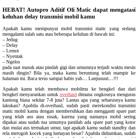
HEBAT! Autopro Aditif Oli Matic dapat mengatasi
keluhan delay transmisi mobil kamu
Apakah kamu mempunyai mobil transmisi matic yang sedang
mengalami salah satu atau beberapa keluhan di bawah ini:
– Jedug
– Delay
– Lemot
– Nyentak
– Ngelos
pada saat masuk atau pindah gigi dan umumnya terjadi waktu mesin
masih dingin? Bila ya, maka kamu beruntung telah mampir ke
halaman ini. Baca terus sampai habis yah… Lanjuuuut…!!!
Apakah kamu telah membawa mobilmu ke bengkel dan dari
bengkel menyarankan untuk
overhaul
dimana ongkosnya menguras
kantong biasa sekitar 7-8 juta? Lantas apa yang seharusnya kamu
lakukan? Apabila di-overhaul, sudah pasti merekondisi transmisi
matic mobil kamu dengan membersihkan dan mengganti spare part
yang telah aus atau rusak, karena yang namanya mobil sering
dipakai atau sudah tua umurnya pastilah ada spare part yang kotor
dan mulai aus termakan umur, tapi apakah kamu sudah standby dan
rela merogoh kocek yang lumayan besar? Apabila didiamkan, sudah