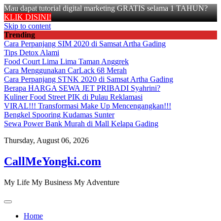
Mau dapat tutorial digital marketing GRATIS selama 1 TAHUN?
KLIK DISINI!
Skip to content
Trending
Cara Perpanjang SIM 2020 di Samsat Artha Gading
Tips Detox Alami
Food Court Lima Lima Taman Anggrek
Cara Menggunakan CarLack 68 Merah
Cara Perpanjang STNK 2020 di Samsat Artha Gading
Berapa HARGA SEWA JET PRIBADI Syahrini?
Kuliner Food Street PIK di Pulau Reklamasi
VIRAL!!! Transformasi Make Up Mencengangkan!!!
Bengkel Spooring Kudamas Sunter
Sewa Power Bank Murah di Mall Kelapa Gading
Thursday, August 06, 2026
CallMeYongki.com
My Life My Business My Adventure
Home