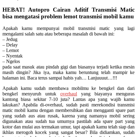
HEBAT! Autopro Cairan Aditif Transmisi Matic
bisa mengatasi problem lemot transmisi mobil kamu
Apakah kamu mempunyai mobil transmisi matic yang lagi
mengalami salah satu atau beberapa masalah di bawah ini:
– Jedug
– Delay
– Lemot
– Nyentak
– Ngelos
pada saat masuk atau pindah gigi dan biasanya terjadi ketika mesin
masih dingin? Jika iya, maka kamu beruntung telah mampir ke
halaman ini. Baca terus sampai habis yah… Lanjuuuut…!!!
Apakah kamu sudah membawa mobilmu ke bengkel dan dari
bengkel menyuruh untuk
overhaul
yang biayanya menguras
kantong biasa sekitar 7-10 juta? Lantas apa yang wajib kamu
lakukan? Apabila di-overhaul, sudah pasti merekondisi transmisi
matic mobil kamu dengan membersihkan dan mengganti spare part
yang sudah aus atau rusak, karena yang namanya mobil sering
digunakan atau sudah tua umurnya pastilah ada spare part yang
kotor dan mulai aus termakan umur, tapi apakah kamu telah siap dan
ikhlas merogoh kocek yang sangat besar? Bila didiamkan, sudah