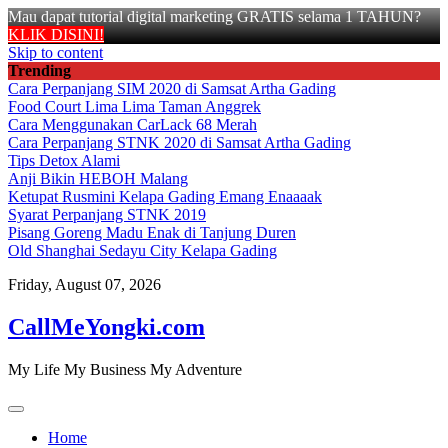
Mau dapat tutorial digital marketing GRATIS selama 1 TAHUN?
KLIK DISINI!
Skip to content
Trending
Cara Perpanjang SIM 2020 di Samsat Artha Gading
Food Court Lima Lima Taman Anggrek
Cara Menggunakan CarLack 68 Merah
Cara Perpanjang STNK 2020 di Samsat Artha Gading
Tips Detox Alami
Anji Bikin HEBOH Malang
Ketupat Rusmini Kelapa Gading Emang Enaaaak
Syarat Perpanjang STNK 2019
Pisang Goreng Madu Enak di Tanjung Duren
Old Shanghai Sedayu City Kelapa Gading
Friday, August 07, 2026
CallMeYongki.com
My Life My Business My Adventure
Home