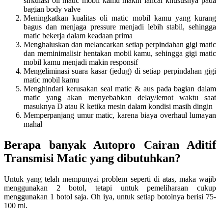
sirkulasi oli matic mobil kamu makin lancar khususnya pada
bagian body valve
Meningkatkan kualitas oli matic mobil kamu yang kurang
bagus dan menjaga pressure menjadi lebih stabil, sehingga
matic bekerja dalam keadaan prima
Menghaluskan dan melancarkan setiap perpindahan gigi matic
dan meminimalisir hentakan mobil kamu, sehingga gigi matic
mobil kamu menjadi makin responsif
Mengeliminasi suara kasar (jedug) di setiap perpindahan gigi
matic mobil kamu
Menghindari kerusakan seal matic & aus pada bagian dalam
matic yang akan menyebabkan delay/lemot waktu saat
masuknya D atau R ketika mesin dalam kondisi masih dingin
Memperpanjang umur matic, karena biaya overhaul lumayan
mahal
Berapa banyak Autopro Cairan Aditif
Transmisi Matic yang dibutuhkan?
Untuk yang telah mempunyai problem seperti di atas, maka wajib
menggunakan 2 botol, tetapi untuk pemeliharaan cukup
menggunakan 1 botol saja. Oh iya, untuk setiap botolnya berisi 75-
100 ml.