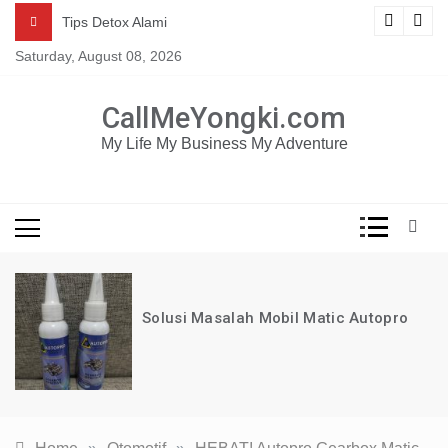
Skip
Mau dapat tutorial digital marketing GRATIS selama 1
ng
Tips Detox Alami
TAHUN?
to
Saturday, August 08, 2026
content
KLIK DISINI!
CallMeYongki.com
My Life My Business My Adventure
Solusi Masalah Mobil Matic Autopro