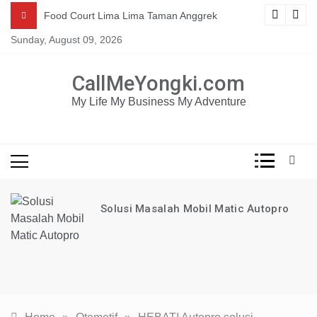
Skip
Mau dapat tutorial digital marketing GRATIS selama 1
ng
Food Court Lima Lima Taman Anggrek
TAHUN?
to
Sunday, August 09, 2026
content
KLIK DISINI!
CallMeYongki.com
My Life My Business My Adventure
Solusi Masalah Mobil Matic Autopro