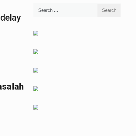
Search
for:
 delay
asalah