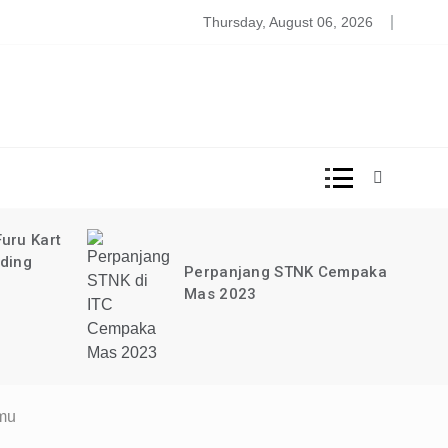
DISINI!
ood Court Lima Lima Taman Anggrek
Thursday, August 06, 2026
uru Kart
ading
Perpanjang STNK Cempaka
Mas 2023
amu