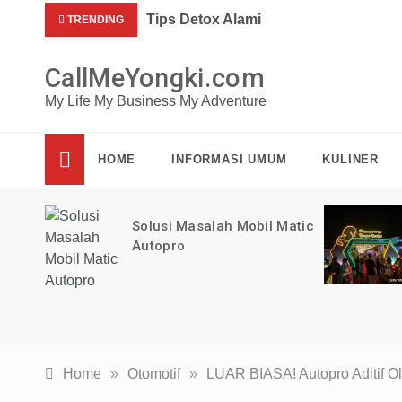
Skip
Mau dap
Tips Detox Alami
TRENDING
to
content
CallMeYongki.com
My Life My Business My Adventure
HOME
INFORMASI UMUM
KULINER
loe
Solusi Masalah Mobil Matic
Autopro
Home
»
Otomotif
»
LUAR BIASA! Autopro Aditif Ol