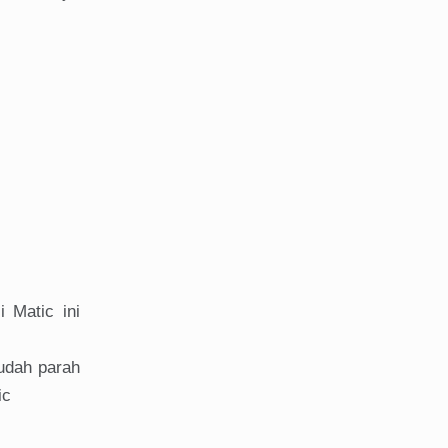
i Matic ini
sudah parah
ic