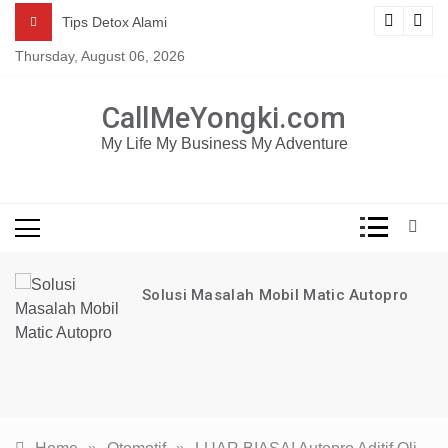
Skip
Mau dapat tutorial digital marketing GRATIS selama 1
ng
Tips Detox Alami
TAHUN?
to
Thursday, August 06, 2026
content
KLIK DISINI!
CallMeYongki.com
My Life My Business My Adventure
Solusi Masalah Mobil Matic Autopro