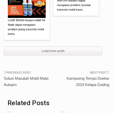
AMPUH! Autopro dapat
mengatasi problem nyentak
transmisi mobil kamu
LUAR BIASA! Autopro Aditif Oli
Matik dapat mengatasi
problem jedug transmisi mobil
kamu
Load more posts
Post
Solusi Masalah Mobil Matic
Kampoeng Tempo Doeloe
navigation
Autopro
2024 Kelapa Gading
Related Posts