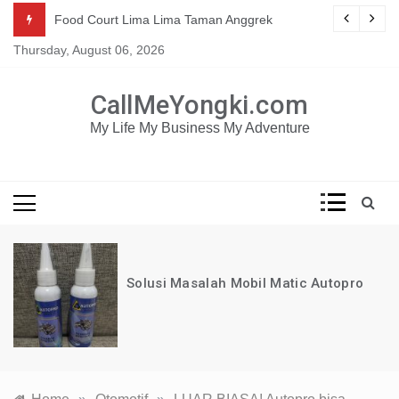
Skip
Mau dapat tutorial digital marketing GRATIS selama 1
g
Food Court Lima Lima Taman Anggrek
TAHUN?
to
Thursday, August 06, 2026
content
KLIK DISINI!
CallMeYongki.com
My Life My Business My Adventure
Solusi Masalah Mobil Matic Autopro