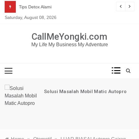
Skip
Mau dapat tutorial digital marketing GRATIS selama 1
g
Tips Detox Alami
TAHUN?
to
Saturday, August 08, 2026
content
KLIK DISINI!
CallMeYongki.com
My Life My Business My Adventure
Solusi Masalah Mobil Matic Autopro