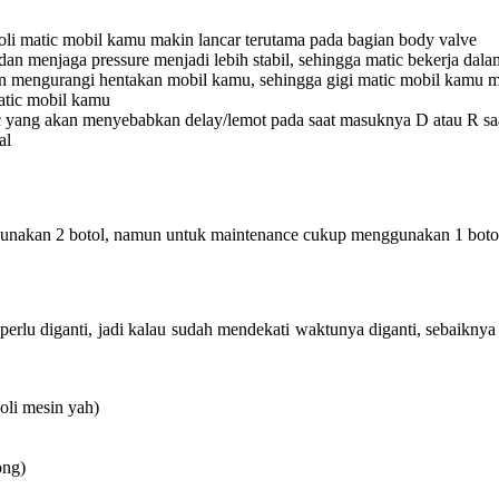
 oli matic mobil kamu makin lancar terutama pada bagian body valve
an menjaga pressure menjadi lebih stabil, sehingga matic bekerja dal
n mengurangi hentakan mobil kamu, sehingga gigi matic mobil kamu m
matic mobil kamu
 yang akan menyebabkan delay/lemot pada saat masuknya D atau R saa
al
gunakan 2 botol, namun untuk maintenance cukup menggunakan 1 botol s
rlu diganti, jadi kalau sudah mendekati waktunya diganti, sebaiknya i
 oli mesin yah)
ong)