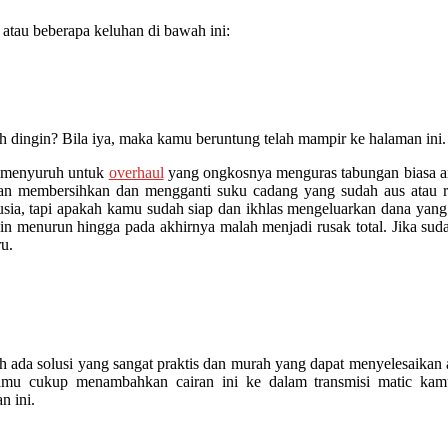
atau beberapa keluhan di bawah ini:
sih dingin? Bila iya, maka kamu beruntung telah mampir ke halaman in
l menyuruh untuk
overhaul
yang ongkosnya menguras tabungan biasa ant
gan membersihkan dan mengganti suku cadang yang sudah aus atau r
 usia, tapi apakah kamu sudah siap dan ikhlas mengeluarkan dana yang
kin menurun hingga pada akhirnya malah menjadi rusak total. Jika sud
ru.
 solusi yang sangat praktis dan murah yang dapat menyelesaikan atau
mu cukup menambahkan cairan ini ke dalam transmisi matic kamu
n ini.