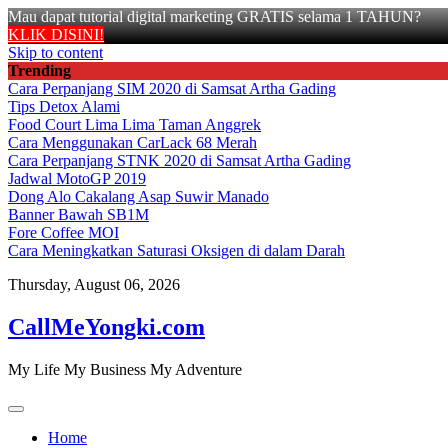
Mau dapat tutorial digital marketing GRATIS selama 1 TAHUN?
KLIK DISINI!
Skip to content
Trending
Cara Perpanjang SIM 2020 di Samsat Artha Gading
Tips Detox Alami
Food Court Lima Lima Taman Anggrek
Cara Menggunakan CarLack 68 Merah
Cara Perpanjang STNK 2020 di Samsat Artha Gading
Jadwal MotoGP 2019
Dong Alo Cakalang Asap Suwir Manado
Banner Bawah SB1M
Fore Coffee MOI
Cara Meningkatkan Saturasi Oksigen di dalam Darah
Thursday, August 06, 2026
CallMeYongki.com
My Life My Business My Adventure
Home