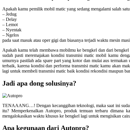
Apakah kamu pemilik mobil matic yang sedang mengalami salah satu 
– Jedug
– Delay
– Lemot
– Nyentak
– Ngelos
pada saat masuk atau oper gigi dan biasanya terjadi waktu mesin ma
Apakah kamu telah membawa mobilmu ke bengkel dan dari bengke
sudah pasti meremajakan kondisi transmisi matic mobil kamu den
umurnya pastilah ada spare part yang kotor dan mulai aus termakan
terbaik, karena kondisi dan performa transmisi matic kamu akan ma
lagi untuk membeli transmisi matic baik kondisi rekondisi maupun ba
Jadi apa dong solusinya?
TENAAANG…! Dengan kecanggihan teknologi, maka saat ini sudah ada
itu? Memperkenalkan Autopro, produk temuan terbaru dimana ka
mengalokasikan waktu khusus ke bengkel lagi untuk mengisikan caira
Apa kegunaan dari Autopro?