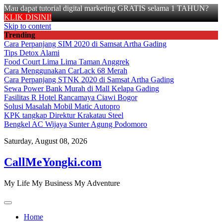
Mau dapat tutorial digital marketing GRATIS selama 1 TAHUN?
KLIK DISINI!
Skip to content
Trending
Cara Perpanjang SIM 2020 di Samsat Artha Gading
Tips Detox Alami
Food Court Lima Lima Taman Anggrek
Cara Menggunakan CarLack 68 Merah
Cara Perpanjang STNK 2020 di Samsat Artha Gading
Sewa Power Bank Murah di Mall Kelapa Gading
Fasilitas R Hotel Rancamaya Ciawi Bogor
Solusi Masalah Mobil Matic Autopro
KPK tangkap Direktur Krakatau Steel
Bengkel AC Wijaya Sunter Agung Podomoro
Saturday, August 08, 2026
CallMeYongki.com
My Life My Business My Adventure
Home