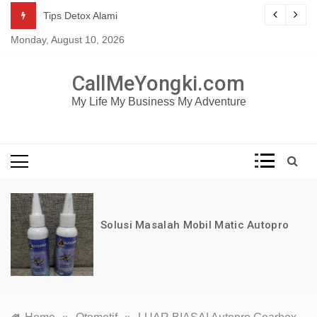
Skip
Mau dapat tutorial digital marketing GRATIS selama 1
g
Tips Detox Alami
TAHUN?
to
Monday, August 10, 2026
content
KLIK DISINI!
CallMeYongki.com
My Life My Business My Adventure
Solusi Masalah Mobil Matic Autopro