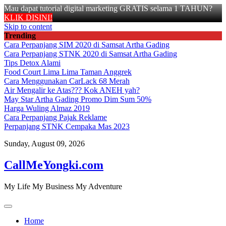
Mau dapat tutorial digital marketing GRATIS selama 1 TAHUN?
KLIK DISINI!
Skip to content
Trending
Cara Perpanjang SIM 2020 di Samsat Artha Gading
Cara Perpanjang STNK 2020 di Samsat Artha Gading
Tips Detox Alami
Food Court Lima Lima Taman Anggrek
Cara Menggunakan CarLack 68 Merah
Air Mengalir ke Atas??? Kok ANEH yah?
May Star Artha Gading Promo Dim Sum 50%
Harga Wuling Almaz 2019
Cara Perpanjang Pajak Reklame
Perpanjang STNK Cempaka Mas 2023
Sunday, August 09, 2026
CallMeYongki.com
My Life My Business My Adventure
Home