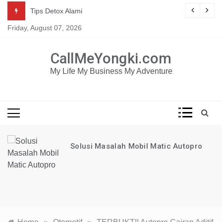
Skip
Mau dapat tutorial digital marketing GRATIS selama 1
g
Tips Detox Alami
TAHUN?
to
Friday, August 07, 2026
content
KLIK DISINI!
CallMeYongki.com
My Life My Business My Adventure
Solusi Masalah Mobil Matic Autopro