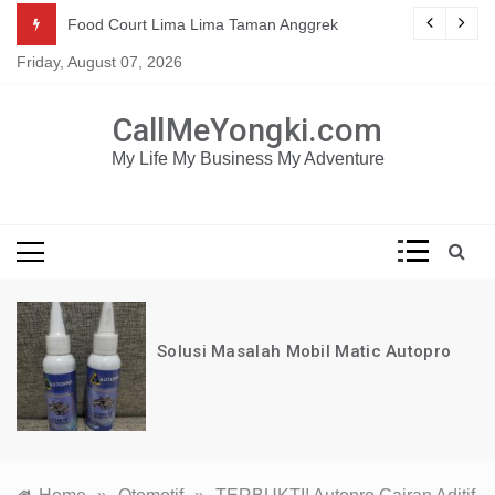
Skip
Mau dapat tutorial digital marketing GRATIS selama 1
g
Food Court Lima Lima Taman Anggrek
TAHUN?
to
Friday, August 07, 2026
content
KLIK DISINI!
CallMeYongki.com
My Life My Business My Adventure
Solusi Masalah Mobil Matic Autopro