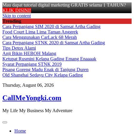
Mau dapat tutorial digital marketing GRATIS selama 1 TAHUN?
KLIK DISINI!
Skip to content
Trending
Cara Perpanjang SIM 2020 di Samsat Artha Gading
Food Court Lima Lima Taman Anggrek
Cara Menggunakan CarLack 68 Merah
Cara Perpanjang STNK 2020 di Samsat Artha Gading
Tips Detox Alami
Anji Bikin HEBOH Malang
Ketupat Rusmini Kelapa Gading Emang Enaaaak
Syarat Perpanjang STNK 2019
Pisang Goreng Madu Enak di Tanjung Duren
Old Shanghai Sedayu City Kelapa Gading
Thursday, August 06, 2026
CallMeYongki.com
My Life My Business My Adventure
Home