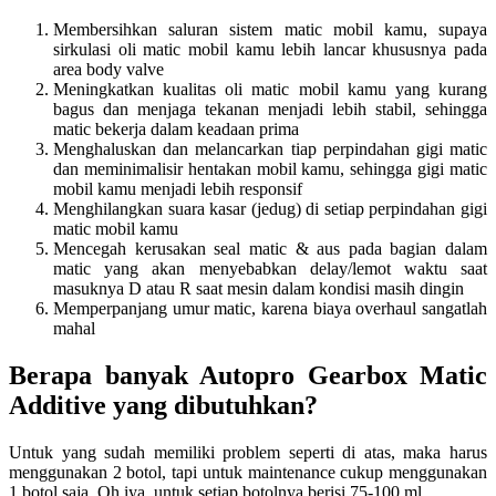
Membersihkan saluran sistem matic mobil kamu, supaya
sirkulasi oli matic mobil kamu lebih lancar khususnya pada
area body valve
Meningkatkan kualitas oli matic mobil kamu yang kurang
bagus dan menjaga tekanan menjadi lebih stabil, sehingga
matic bekerja dalam keadaan prima
Menghaluskan dan melancarkan tiap perpindahan gigi matic
dan meminimalisir hentakan mobil kamu, sehingga gigi matic
mobil kamu menjadi lebih responsif
Menghilangkan suara kasar (jedug) di setiap perpindahan gigi
matic mobil kamu
Mencegah kerusakan seal matic & aus pada bagian dalam
matic yang akan menyebabkan delay/lemot waktu saat
masuknya D atau R saat mesin dalam kondisi masih dingin
Memperpanjang umur matic, karena biaya overhaul sangatlah
mahal
Berapa banyak Autopro Gearbox Matic
Additive yang dibutuhkan?
Untuk yang sudah memiliki problem seperti di atas, maka harus
menggunakan 2 botol, tapi untuk maintenance cukup menggunakan
1 botol saja. Oh iya, untuk setiap botolnya berisi 75-100 ml.