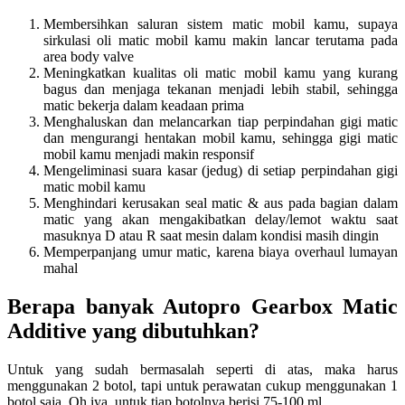
Membersihkan saluran sistem matic mobil kamu, supaya
sirkulasi oli matic mobil kamu makin lancar terutama pada
area body valve
Meningkatkan kualitas oli matic mobil kamu yang kurang
bagus dan menjaga tekanan menjadi lebih stabil, sehingga
matic bekerja dalam keadaan prima
Menghaluskan dan melancarkan tiap perpindahan gigi matic
dan mengurangi hentakan mobil kamu, sehingga gigi matic
mobil kamu menjadi makin responsif
Mengeliminasi suara kasar (jedug) di setiap perpindahan gigi
matic mobil kamu
Menghindari kerusakan seal matic & aus pada bagian dalam
matic yang akan mengakibatkan delay/lemot waktu saat
masuknya D atau R saat mesin dalam kondisi masih dingin
Memperpanjang umur matic, karena biaya overhaul lumayan
mahal
Berapa banyak Autopro Gearbox Matic
Additive yang dibutuhkan?
Untuk yang sudah bermasalah seperti di atas, maka harus
menggunakan 2 botol, tapi untuk perawatan cukup menggunakan 1
botol saja. Oh iya, untuk tiap botolnya berisi 75-100 ml.