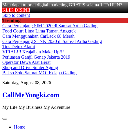
Mau dapat tutorial digital marketing GRATIS selama 1 TAHUN?
KLIK DISINI!
Skip to content
Trending
Cara Perpanjang SIM 2020 di Samsat Artha Gading
Food Court Lima Lima Taman Anggrek
Cara Menggunakan CarLack 68 Merah
Cara Perpanjang STNK 2020 di Samsat Artha Gading
Tips Detox Alami
VIRAL!!! Keajaiban Make Up!!!
Perluasan Ganjil Genap Jakarta 2019
Operator Dewa Alat Berat
Shop and Drive Sunter Agung
Bakso Solo Samrat MOI Kelapa Gading
Saturday, August 08, 2026
CallMeYongki.com
My Life My Business My Adventure
Home