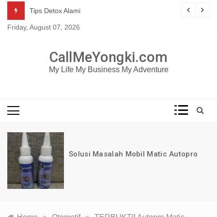
Skip
Mau dapat tutorial digital marketing GRATIS selama 1
g
Tips Detox Alami
TAHUN?
to
Friday, August 07, 2026
content
KLIK DISINI!
CallMeYongki.com
My Life My Business My Adventure
Solusi Masalah Mobil Matic Autopro