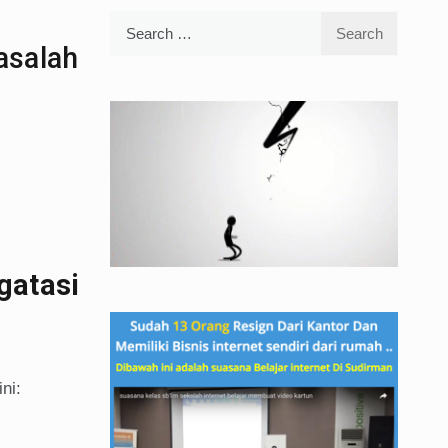
Search
for:
asalah
atasi
ni: