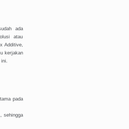
sudah ada
lusi atau
 Additive,
mu kerjakan
ini.
utama pada
l, sehingga