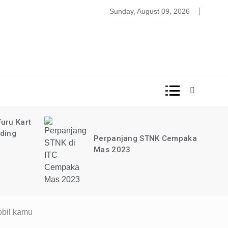
DISINI!
ood Court Lima Lima Taman Anggrek
Sunday, August 09, 2026
uru Kart
ading
Perpanjang STNK Cempaka
Mas 2023
obil kamu