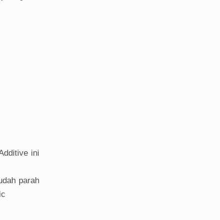
dditive ini
sudah parah
ic