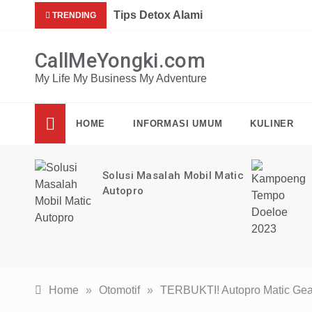
Skip
Mau dap
Tips Detox Alami
TRENDING
to
content
CallMeYongki.com
My Life My Business My Adventure
HOME
INFORMASI UMUM
KULINER
loe
Solusi Masalah Mobil Matic
Autopro
Home
»
Otomotif
»
TERBUKTI! Autopro Matic Gear