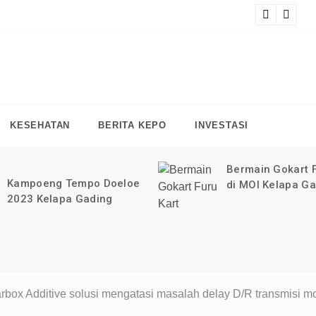
at tutorial digital marketing GRATIS selama 1 TAHUN?
KLIK 
F
KESEHATAN
BERITA KEPO
INVESTASI
Bermain Gokart F
Kampoeng Tempo Doeloe
di MOI Kelapa G
2023 Kelapa Gading
box Additive solusi mengatasi masalah delay D/R transmisi m