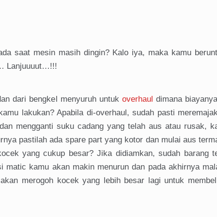
ada saat mesin masih dingin? Kalo iya, maka kamu berun
… Lanjuuuut…!!!
an dari bengkel menyuruh untuk
overhaul
dimana biayany
b kamu lakukan? Apabila di-overhaul, sudah pasti meremaja
dan mengganti suku cadang yang telah aus atau rusak, k
nya pastilah ada spare part yang kotor dan mulai aus ter
kocek yang cukup besar? Jika didiamkan, sudah barang t
misi matic kamu akan makin menurun dan pada akhirnya mal
 akan merogoh kocek yang lebih besar lagi untuk membeli