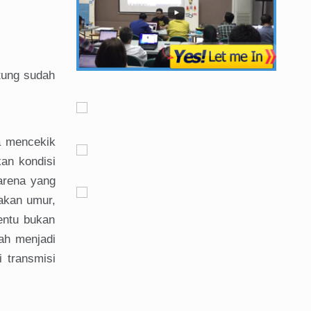
tung sudah
a mencekik
kan kondisi
arena yang
makan umur,
entu bukan
ah menjadi
 transmisi