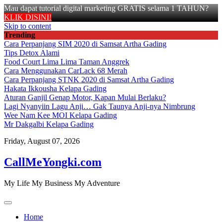
Mau dapat tutorial digital marketing GRATIS selama 1 TAHUN?
KLIK DISINI!
Skip to content
Trending
Cara Perpanjang SIM 2020 di Samsat Artha Gading
Tips Detox Alami
Food Court Lima Lima Taman Anggrek
Cara Menggunakan CarLack 68 Merah
Cara Perpanjang STNK 2020 di Samsat Artha Gading
Hakata Ikkousha Kelapa Gading
Aturan Ganjil Genap Motor, Kapan Mulai Berlaku?
Lagi Nyanyiin Lagu Anji… Gak Taunya Anji-nya Nimbrung
Wee Nam Kee MOI Kelapa Gading
Mr Dakgalbi Kelapa Gading
Friday, August 07, 2026
CallMeYongki.com
My Life My Business My Adventure
Home