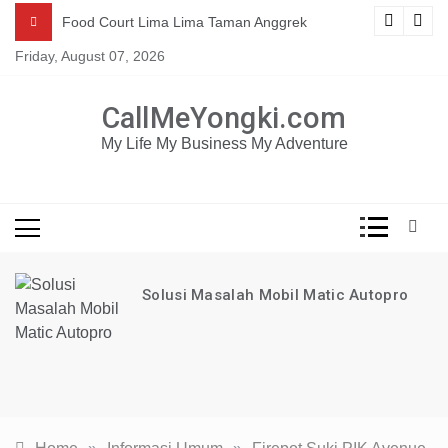
Skip
Mau dapat tutorial digital marketing GRATIS selama 1
ng
Food Court Lima Lima Taman Anggrek
TAHUN?
to
Friday, August 07, 2026
content
KLIK DISINI!
CallMeYongki.com
My Life My Business My Adventure
Solusi Masalah Mobil Matic Autopro