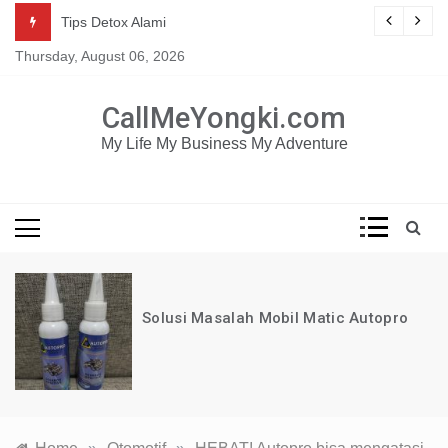
Skip
Mau dapat tutorial digital marketing GRATIS selama 1
g
Tips Detox Alami
TAHUN?
to
Thursday, August 06, 2026
content
KLIK DISINI!
CallMeYongki.com
My Life My Business My Adventure
Solusi Masalah Mobil Matic Autopro