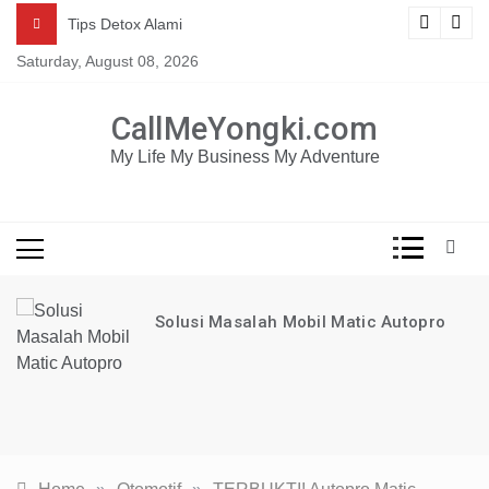
Skip
Mau dapat tutorial digital marketing GRATIS selama 1
ng
Tips Detox Alami
TAHUN?
to
Saturday, August 08, 2026
content
KLIK DISINI!
CallMeYongki.com
My Life My Business My Adventure
Solusi Masalah Mobil Matic Autopro