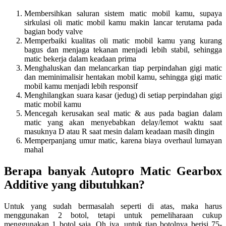
Membersihkan saluran sistem matic mobil kamu, supaya
sirkulasi oli matic mobil kamu makin lancar terutama pada
bagian body valve
Memperbaiki kualitas oli matic mobil kamu yang kurang
bagus dan menjaga tekanan menjadi lebih stabil, sehingga
matic bekerja dalam keadaan prima
Menghaluskan dan melancarkan tiap perpindahan gigi matic
dan meminimalisir hentakan mobil kamu, sehingga gigi matic
mobil kamu menjadi lebih responsif
Menghilangkan suara kasar (jedug) di setiap perpindahan gigi
matic mobil kamu
Mencegah kerusakan seal matic & aus pada bagian dalam
matic yang akan menyebabkan delay/lemot waktu saat
masuknya D atau R saat mesin dalam keadaan masih dingin
Memperpanjang umur matic, karena biaya overhaul lumayan
mahal
Berapa banyak Autopro Matic Gearbox
Additive yang dibutuhkan?
Untuk yang sudah bermasalah seperti di atas, maka harus
menggunakan 2 botol, tetapi untuk pemeliharaan cukup
menggunakan 1 botol saja. Oh iya, untuk tiap botolnya berisi 75-