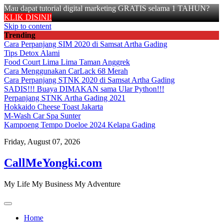
Mau dapat tutorial digital marketing GRATIS selama 1 TAHUN?
KLIK DISINI!
Skip to content
Trending
Cara Perpanjang SIM 2020 di Samsat Artha Gading
Tips Detox Alami
Food Court Lima Lima Taman Anggrek
Cara Menggunakan CarLack 68 Merah
Cara Perpanjang STNK 2020 di Samsat Artha Gading
SADIS!!! Buaya DIMAKAN sama Ular Python!!!
Perpanjang STNK Artha Gading 2021
Hokkaido Cheese Toast Jakarta
M-Wash Car Spa Sunter
Kampoeng Tempo Doeloe 2024 Kelapa Gading
Friday, August 07, 2026
CallMeYongki.com
My Life My Business My Adventure
Home